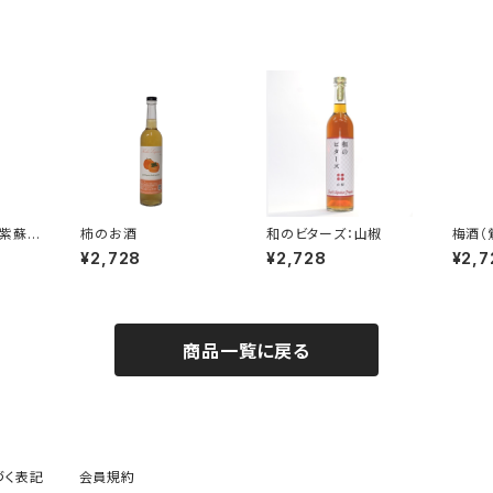
 赤紫蘇リ
柿のお酒
和のビターズ：山椒
梅酒（
¥2,728
¥2,728
¥2,7
商品一覧に戻る
づく表記
会員規約